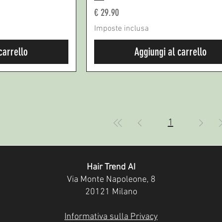
Prezzo
€ 29.90
Imposte inclusa
carrello
Aggiungi al carrello
1
Hair Trend AI
Via Monte Napoleone, 8
20121 Milano
Informativa sulla Privacy