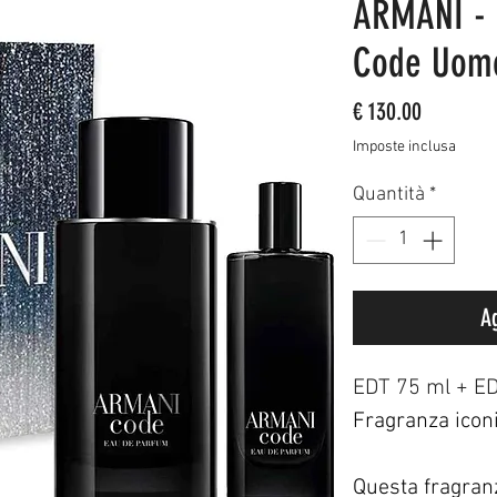
ARMANI - 
Code Uom
Prezzo
€ 130.00
Imposte inclusa
Quantità
*
Ag
EDT 75 ml + ED
Fragranza iconi
Questa fragran