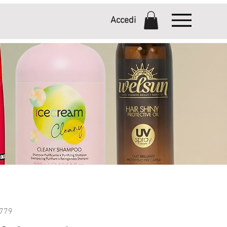
Accedi
779