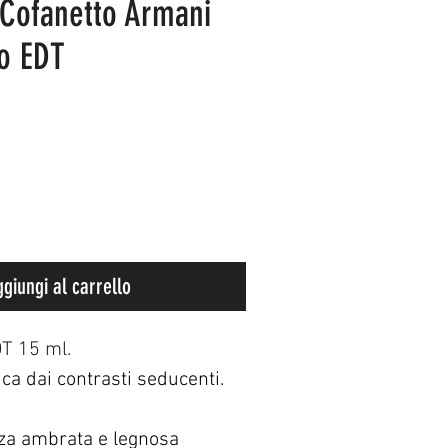
Cofanetto Armani
o EDT
giungi al carrello
T 15 ml. 
ca dai contrasti seducenti.
za ambrata e legnosa 