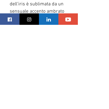
dell’iris è sublimata da un 
sensuale accento ambrato 
e da un fondo di legno 
nobile.
Una voluttuosa firma 
olfattiva che conquista con 
il suo sillage
Hair Trend AI
Via Monte Napoleone, 8
20121 Milano