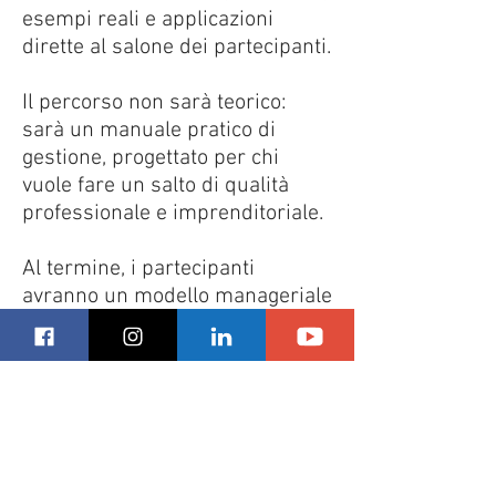
esempi reali e applicazioni
dirette al salone dei partecipanti.
Il percorso non sarà teorico:
sarà un manuale pratico di
gestione, progettato per chi
vuole fare un salto di qualità
professionale e imprenditoriale.
Al termine, i partecipanti
avranno un modello manageriale
chiaro, strumenti di lavoro
concreti e una visione strategica
evoluta, indispensabile per
competere con successo nel
mercato di oggi.
Il risultato sarà un Salone più